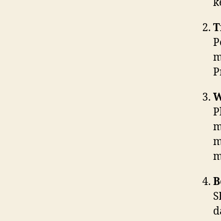
k
T
P
m
P
W
P
m
m
m
B
S
d