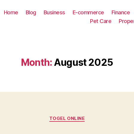
Home
Blog
Business
E-commerce
Finance
Pet Care
Prope
Month:
August 2025
Categories
TOGEL ONLINE