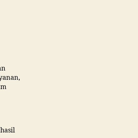
an
ayanan,
am
hasil