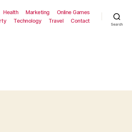
Health
Marketing
Online Games
rty
Technology
Travel
Contact
Search