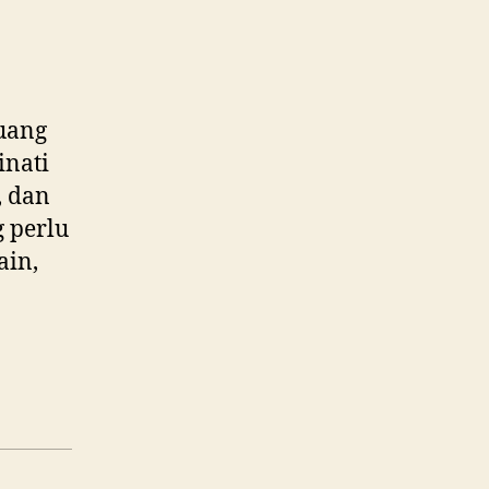
uang
nati
 dan
 perlu
ain,