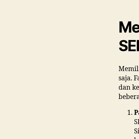
Me
SE
Memili
saja. 
dan k
bebera
P
S
S