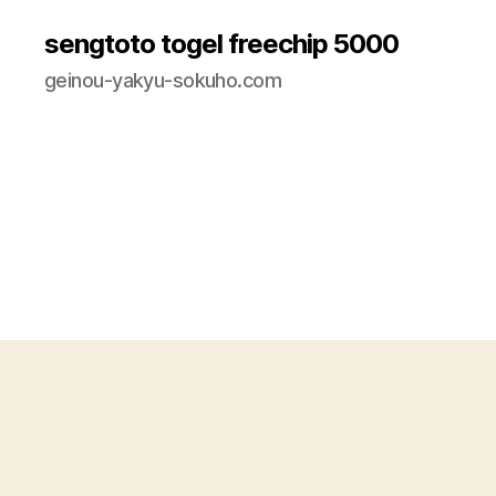
sengtoto togel freechip 5000
geinou-yakyu-sokuho.com