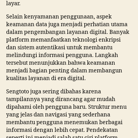
layar.
Selain kenyamanan penggunaan, aspek
keamanan data juga menjadi perhatian utama
dalam pengembangan layanan digital. Banyak
platform memanfaatkan teknologi enkripsi
dan sistem autentikasi untuk membantu
melindungi informasi pengguna. Langkah
tersebut menunjukkan bahwa keamanan
menjadi bagian penting dalam membangun
kualitas layanan di era digital.
Sengtoto juga sering dibahas karena
tampilannya yang dirancang agar mudah
dipahami oleh pengguna baru. Struktur menu
yang jelas dan navigasi yang sederhana
membantu pengguna menemukan berbagai
informasi dengan lebih cepat. Pendekatan
seperti ini menjadi salah satu ciri platform