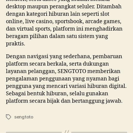
desktop maupun perangkat seluler. Ditambah
dengan kategori hiburan lain seperti slot
online, live casino, sportsbook, arcade games,
dan virtual sports, platform ini menghadirkan
beragam pilihan dalam satu sistem yang
praktis.
Dengan navigasi yang sederhana, pembaruan
platform secara berkala, serta dukungan
layanan pelanggan, SENGTOTO memberikan
pengalaman penggunaan yang nyaman bagi
pengguna yang mencari variasi hiburan digital.
Sebagai bentuk hiburan, selalu gunakan
platform secara bijak dan bertanggung jawab.
sengtoto
Tags