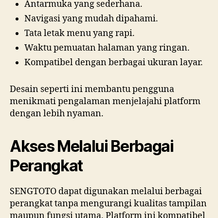
Antarmuka yang sederhana.
Navigasi yang mudah dipahami.
Tata letak menu yang rapi.
Waktu pemuatan halaman yang ringan.
Kompatibel dengan berbagai ukuran layar.
Desain seperti ini membantu pengguna
menikmati pengalaman menjelajahi platform
dengan lebih nyaman.
Akses Melalui Berbagai
Perangkat
SENGTOTO dapat digunakan melalui berbagai
perangkat tanpa mengurangi kualitas tampilan
maupun fungsi utama. Platform ini kompatibel