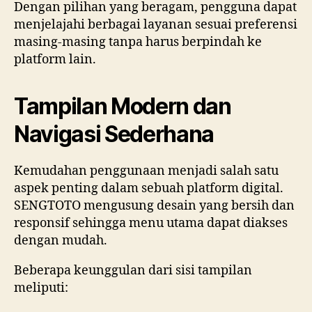
Dengan pilihan yang beragam, pengguna dapat
menjelajahi berbagai layanan sesuai preferensi
masing-masing tanpa harus berpindah ke
platform lain.
Tampilan Modern dan
Navigasi Sederhana
Kemudahan penggunaan menjadi salah satu
aspek penting dalam sebuah platform digital.
SENGTOTO mengusung desain yang bersih dan
responsif sehingga menu utama dapat diakses
dengan mudah.
Beberapa keunggulan dari sisi tampilan
meliputi: