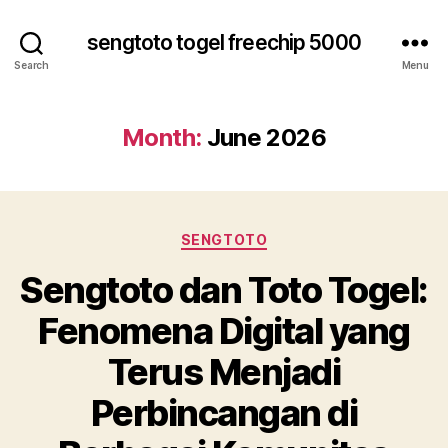
sengtoto togel freechip 5000
Search
Menu
Month:
June 2026
Categories
SENGTOTO
Sengtoto dan Toto Togel:
Fenomena Digital yang
Terus Menjadi
Perbincangan di