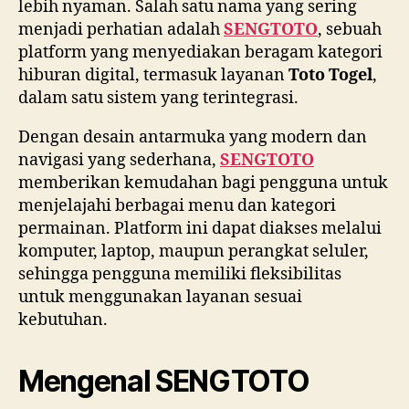
lebih nyaman. Salah satu nama yang sering
menjadi perhatian adalah
SENGTOTO
, sebuah
platform yang menyediakan beragam kategori
hiburan digital, termasuk layanan
Toto Togel
,
dalam satu sistem yang terintegrasi.
Dengan desain antarmuka yang modern dan
navigasi yang sederhana,
SENGTOTO
memberikan kemudahan bagi pengguna untuk
menjelajahi berbagai menu dan kategori
permainan. Platform ini dapat diakses melalui
komputer, laptop, maupun perangkat seluler,
sehingga pengguna memiliki fleksibilitas
untuk menggunakan layanan sesuai
kebutuhan.
Mengenal SENGTOTO