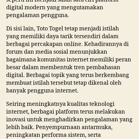
digital modern yang mengutamakan
pengalaman pengguna.
Di sisi lain, Toto Togel tetap menjadi istilah
yang memiliki daya tarik tersendiri dalam
berbagai percakapan online. Kehadirannya di
forum dan media sosial menunjukkan
bagaimana komunitas internet memiliki peran
besar dalam membentuk tren pembahasan
digital. Berbagai topik yang terus berkembang
membuat istilah tersebut tetap dikenal oleh
banyak pengguna internet.
Seiring meningkatnya kualitas teknologi
internet, berbagai platform terus melakukan
inovasi untuk menghadirkan pengalaman yang
lebih baik. Penyempurnaan antarmuka,
peningkatan performa sistem, serta