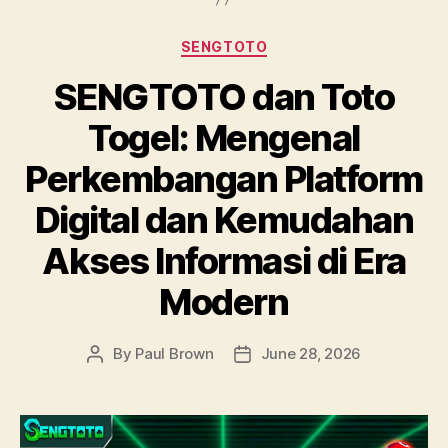
Categories
SENGTOTO
SENGTOTO dan Toto
Togel: Mengenal
Perkembangan Platform
Digital dan Kemudahan
Akses Informasi di Era
Modern
By
Paul Brown
June 28, 2026
Post
Post
author
date