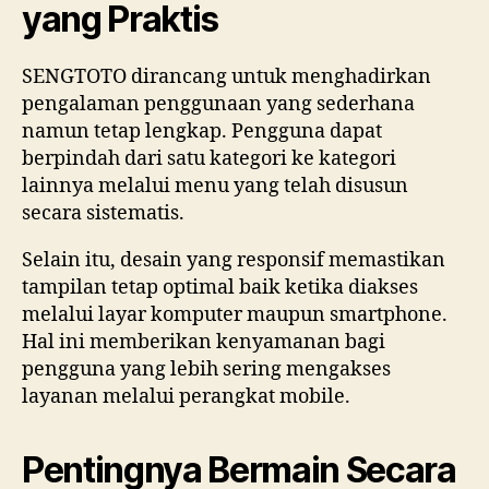
yang Praktis
SENGTOTO dirancang untuk menghadirkan
pengalaman penggunaan yang sederhana
namun tetap lengkap. Pengguna dapat
berpindah dari satu kategori ke kategori
lainnya melalui menu yang telah disusun
secara sistematis.
Selain itu, desain yang responsif memastikan
tampilan tetap optimal baik ketika diakses
melalui layar komputer maupun smartphone.
Hal ini memberikan kenyamanan bagi
pengguna yang lebih sering mengakses
layanan melalui perangkat mobile.
Pentingnya Bermain Secara