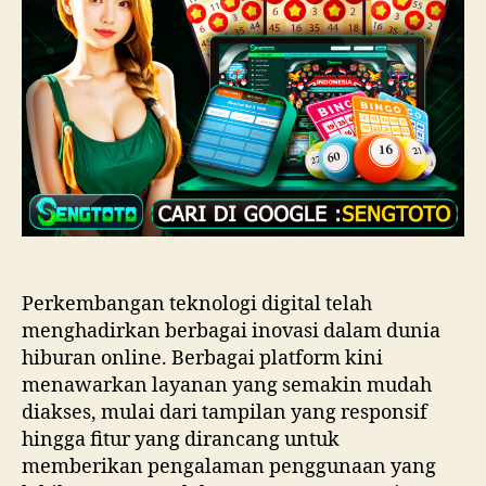
Perkembangan teknologi digital telah
menghadirkan berbagai inovasi dalam dunia
hiburan online. Berbagai platform kini
menawarkan layanan yang semakin mudah
diakses, mulai dari tampilan yang responsif
hingga fitur yang dirancang untuk
memberikan pengalaman penggunaan yang