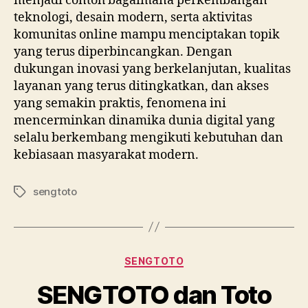
menjadi contoh bagaimana perkembangan
teknologi, desain modern, serta aktivitas
komunitas online mampu menciptakan topik
yang terus diperbincangkan. Dengan
dukungan inovasi yang berkelanjutan, kualitas
layanan yang terus ditingkatkan, dan akses
yang semakin praktis, fenomena ini
mencerminkan dinamika dunia digital yang
selalu berkembang mengikuti kebutuhan dan
kebiasaan masyarakat modern.
sengtoto
Tags
Categories
SENGTOTO
SENGTOTO dan Toto