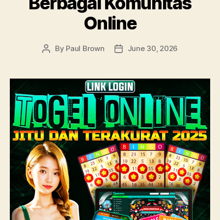
Berbagai Komunitas
Online
By
Paul Brown
June 30, 2026
Post
Post
author
date