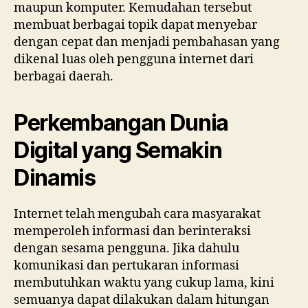
maupun komputer. Kemudahan tersebut
membuat berbagai topik dapat menyebar
dengan cepat dan menjadi pembahasan yang
dikenal luas oleh pengguna internet dari
berbagai daerah.
Perkembangan Dunia
Digital yang Semakin
Dinamis
Internet telah mengubah cara masyarakat
memperoleh informasi dan berinteraksi
dengan sesama pengguna. Jika dahulu
komunikasi dan pertukaran informasi
membutuhkan waktu yang cukup lama, kini
semuanya dapat dilakukan dalam hitungan