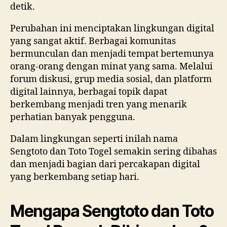
detik.
Perubahan ini menciptakan lingkungan digital
yang sangat aktif. Berbagai komunitas
bermunculan dan menjadi tempat bertemunya
orang-orang dengan minat yang sama. Melalui
forum diskusi, grup media sosial, dan platform
digital lainnya, berbagai topik dapat
berkembang menjadi tren yang menarik
perhatian banyak pengguna.
Dalam lingkungan seperti inilah nama
Sengtoto dan Toto Togel semakin sering dibahas
dan menjadi bagian dari percakapan digital
yang berkembang setiap hari.
Mengapa Sengtoto dan Toto