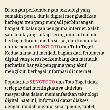
Di tengah perkembangan teknologi yang
semakin pesat, dunia digital menghadirkan
berbagai tren yang menjadi perbincangan
hangat di kalangan pengguna internet. Salah
satu topik yang cukup sering muncul dalam
berbagai forum, media sosial, dan komunitas
online adalah
SENGTOTO
dan
Toto Togel
.
Kedua nama ini menjadi bagian dari fenomena
digital yang terus berkembang dan menarik
perhatian banyak pengguna yang aktif
mengikuti berbagai informasi di internet.
Popularitas
SENGTOTO
dan Toto Togel tidak
terlepas dari meningkatnya aktivitas
masyarakat dalam memanfaatkan teknologi
digital. Saat ini, informasi dapat diakses
dengan mudah melalui smartphone, tablet,