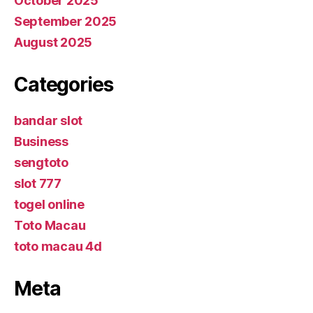
October 2025
September 2025
August 2025
Categories
bandar slot
Business
sengtoto
slot 777
togel online
Toto Macau
toto macau 4d
Meta