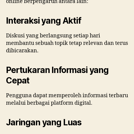
online berpengaruh antara lain:
Interaksi yang Aktif
Diskusi yang berlangsung setiap hari
membantu sebuah topik tetap relevan dan terus
dibicarakan.
Pertukaran Informasi yang
Cepat
Pengguna dapat memperoleh informasi terbaru
melalui berbagai platform digital.
Jaringan yang Luas