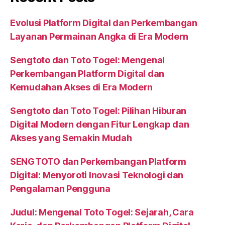
Evolusi Platform Digital dan Perkembangan
Layanan Permainan Angka di Era Modern
Sengtoto dan Toto Togel: Mengenal
Perkembangan Platform Digital dan
Kemudahan Akses di Era Modern
Sengtoto dan Toto Togel: Pilihan Hiburan
Digital Modern dengan Fitur Lengkap dan
Akses yang Semakin Mudah
SENGTOTO dan Perkembangan Platform
Digital: Menyoroti Inovasi Teknologi dan
Pengalaman Pengguna
Judul: Mengenal Toto Togel: Sejarah, Cara