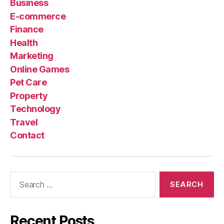
Business
E-commerce
Finance
Health
Marketing
Online Games
Pet Care
Property
Technology
Travel
Contact
Search
for:
Recent Posts