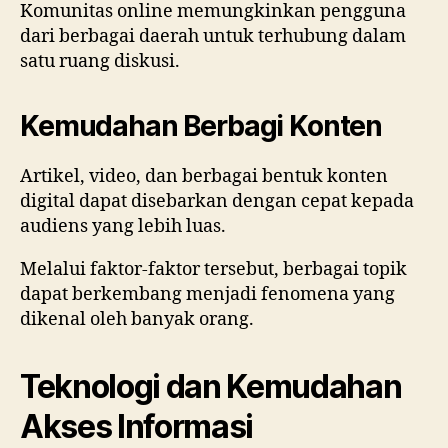
Komunitas online memungkinkan pengguna
dari berbagai daerah untuk terhubung dalam
satu ruang diskusi.
Kemudahan Berbagi Konten
Artikel, video, dan berbagai bentuk konten
digital dapat disebarkan dengan cepat kepada
audiens yang lebih luas.
Melalui faktor-faktor tersebut, berbagai topik
dapat berkembang menjadi fenomena yang
dikenal oleh banyak orang.
Teknologi dan Kemudahan
Akses Informasi