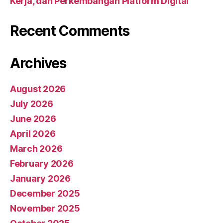
Kerja, dan Perkembangan Platform Digital
Recent Comments
Archives
August 2026
July 2026
June 2026
April 2026
March 2026
February 2026
January 2026
December 2025
November 2025