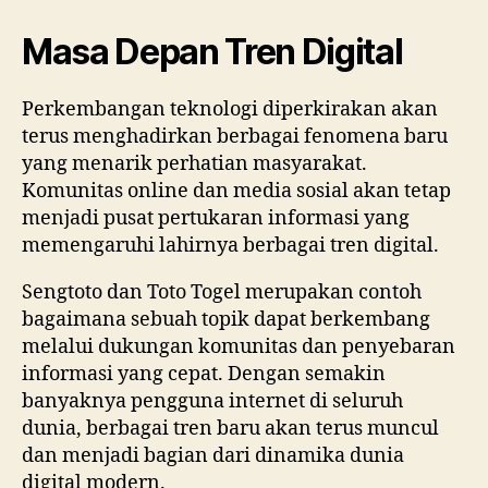
Masa Depan Tren Digital
Perkembangan teknologi diperkirakan akan
terus menghadirkan berbagai fenomena baru
yang menarik perhatian masyarakat.
Komunitas online dan media sosial akan tetap
menjadi pusat pertukaran informasi yang
memengaruhi lahirnya berbagai tren digital.
Sengtoto dan Toto Togel merupakan contoh
bagaimana sebuah topik dapat berkembang
melalui dukungan komunitas dan penyebaran
informasi yang cepat. Dengan semakin
banyaknya pengguna internet di seluruh
dunia, berbagai tren baru akan terus muncul
dan menjadi bagian dari dinamika dunia
digital modern.