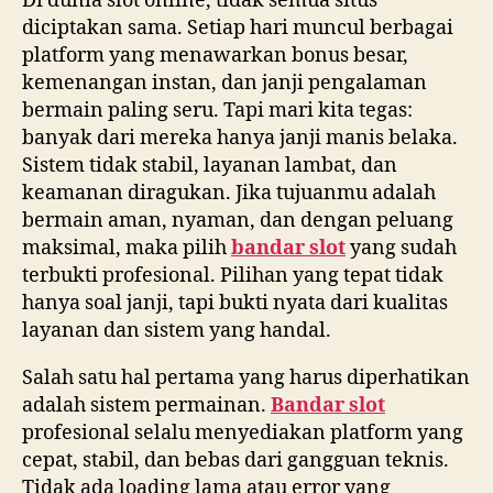
Di dunia slot online, tidak semua situs
diciptakan sama. Setiap hari muncul berbagai
platform yang menawarkan bonus besar,
kemenangan instan, dan janji pengalaman
bermain paling seru. Tapi mari kita tegas:
banyak dari mereka hanya janji manis belaka.
Sistem tidak stabil, layanan lambat, dan
keamanan diragukan. Jika tujuanmu adalah
bermain aman, nyaman, dan dengan peluang
maksimal, maka pilih
bandar slot
yang sudah
terbukti profesional. Pilihan yang tepat tidak
hanya soal janji, tapi bukti nyata dari kualitas
layanan dan sistem yang handal.
Salah satu hal pertama yang harus diperhatikan
adalah sistem permainan.
Bandar slot
profesional selalu menyediakan platform yang
cepat, stabil, dan bebas dari gangguan teknis.
Tidak ada loading lama atau error yang