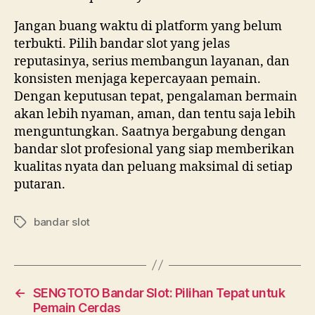
Jangan buang waktu di platform yang belum
terbukti. Pilih bandar slot yang jelas
reputasinya, serius membangun layanan, dan
konsisten menjaga kepercayaan pemain.
Dengan keputusan tepat, pengalaman bermain
akan lebih nyaman, aman, dan tentu saja lebih
menguntungkan. Saatnya bergabung dengan
bandar slot profesional yang siap memberikan
kualitas nyata dan peluang maksimal di setiap
putaran.
bandar slot
Tags
←
SENGTOTO Bandar Slot: Pilihan Tepat untuk
Pemain Cerdas