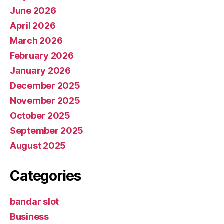
June 2026
April 2026
March 2026
February 2026
January 2026
December 2025
November 2025
October 2025
September 2025
August 2025
Categories
bandar slot
Business