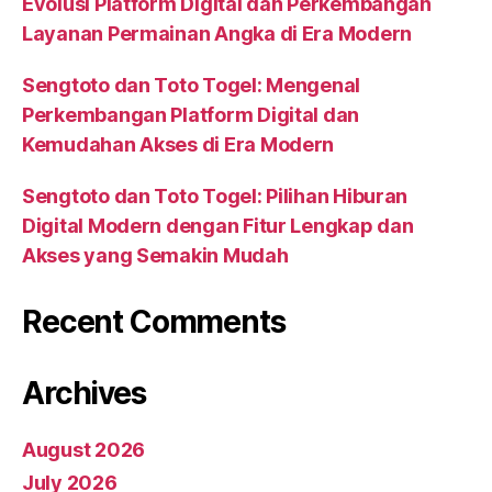
Evolusi Platform Digital dan Perkembangan
Layanan Permainan Angka di Era Modern
Sengtoto dan Toto Togel: Mengenal
Perkembangan Platform Digital dan
Kemudahan Akses di Era Modern
Sengtoto dan Toto Togel: Pilihan Hiburan
Digital Modern dengan Fitur Lengkap dan
Akses yang Semakin Mudah
Recent Comments
Archives
August 2026
July 2026