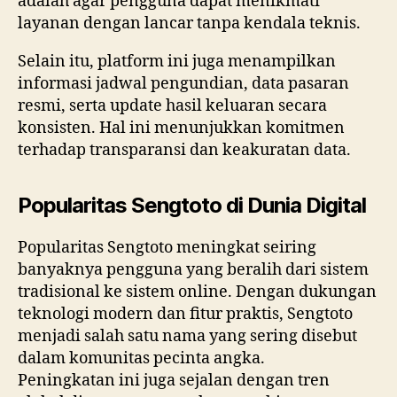
adalah agar pengguna dapat menikmati
layanan dengan lancar tanpa kendala teknis.
Selain itu, platform ini juga menampilkan
informasi jadwal pengundian, data pasaran
resmi, serta update hasil keluaran secara
konsisten. Hal ini menunjukkan komitmen
terhadap transparansi dan keakuratan data.
Popularitas Sengtoto di Dunia Digital
Popularitas Sengtoto meningkat seiring
banyaknya pengguna yang beralih dari sistem
tradisional ke sistem online. Dengan dukungan
teknologi modern dan fitur praktis, Sengtoto
menjadi salah satu nama yang sering disebut
dalam komunitas pecinta angka.
Peningkatan ini juga sejalan dengan tren