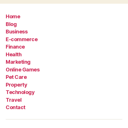
Home
Blog
Business
E-commerce
Finance
Health
Marketing
Online Games
Pet Care
Property
Technology
Travel
Contact