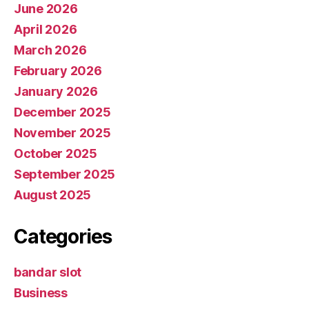
June 2026
April 2026
March 2026
February 2026
January 2026
December 2025
November 2025
October 2025
September 2025
August 2025
Categories
bandar slot
Business