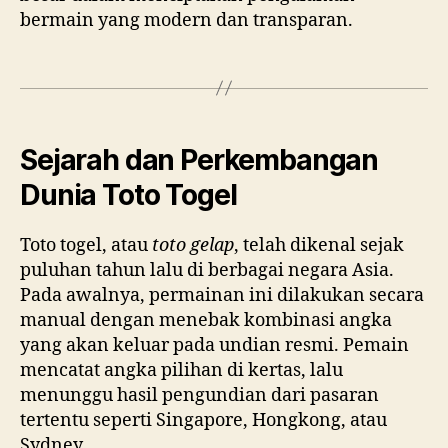
bermain yang modern dan transparan.
Sejarah dan Perkembangan
Dunia Toto Togel
Toto togel, atau
toto gelap
, telah dikenal sejak
puluhan tahun lalu di berbagai negara Asia.
Pada awalnya, permainan ini dilakukan secara
manual dengan menebak kombinasi angka
yang akan keluar pada undian resmi. Pemain
mencatat angka pilihan di kertas, lalu
menunggu hasil pengundian dari pasaran
tertentu seperti Singapore, Hongkong, atau
Sydney.