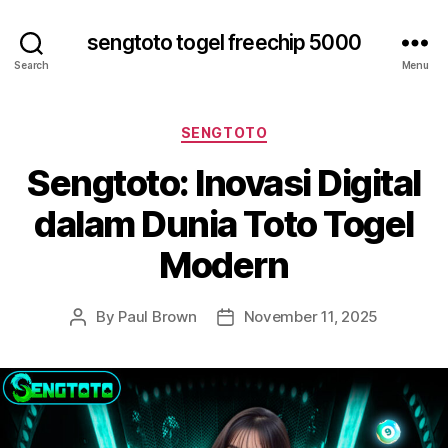
sengtoto togel freechip 5000
Search
Menu
Categories
SENGTOTO
Sengtoto: Inovasi Digital
dalam Dunia Toto Togel
Modern
By
Paul Brown
November 11, 2025
Post
Post
author
date