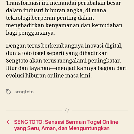
Transformasi ini menandai perubahan besar
dalam industri hiburan angka, di mana
teknologi berperan penting dalam
menghadirkan kenyamanan dan kemudahan
bagi penggunanya.
Dengan terus berkembangnya inovasi digital,
dunia toto togel seperti yang dihadirkan
Sengtoto akan terus mengalami peningkatan
fitur dan layanan—menjadikannya bagian dari
evolusi hiburan online masa kini.
sengtoto
Tags
←
SENGTOTO: Sensasi Bermain Togel Online
yang Seru, Aman, dan Menguntungkan