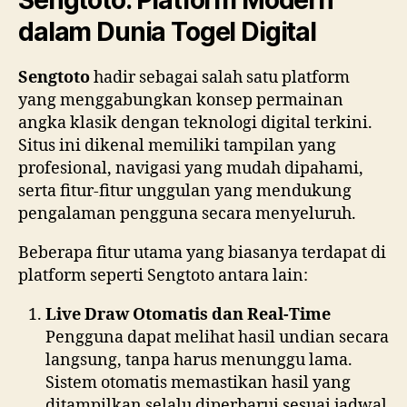
dalam Dunia Togel Digital
Sengtoto
hadir sebagai salah satu platform
yang menggabungkan konsep permainan
angka klasik dengan teknologi digital terkini.
Situs ini dikenal memiliki tampilan yang
profesional, navigasi yang mudah dipahami,
serta fitur-fitur unggulan yang mendukung
pengalaman pengguna secara menyeluruh.
Beberapa fitur utama yang biasanya terdapat di
platform seperti Sengtoto antara lain:
Live Draw Otomatis dan Real-Time
Pengguna dapat melihat hasil undian secara
langsung, tanpa harus menunggu lama.
Sistem otomatis memastikan hasil yang
ditampilkan selalu diperbarui sesuai jadwal