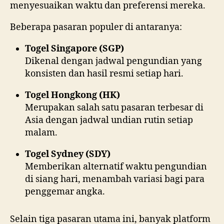
menyesuaikan waktu dan preferensi mereka.
Beberapa pasaran populer di antaranya:
Togel Singapore (SGP)
Dikenal dengan jadwal pengundian yang
konsisten dan hasil resmi setiap hari.
Togel Hongkong (HK)
Merupakan salah satu pasaran terbesar di
Asia dengan jadwal undian rutin setiap
malam.
Togel Sydney (SDY)
Memberikan alternatif waktu pengundian
di siang hari, menambah variasi bagi para
penggemar angka.
Selain tiga pasaran utama ini, banyak platform