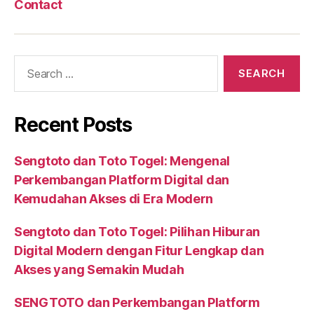
Contact
Search
for:
Recent Posts
Sengtoto dan Toto Togel: Mengenal
Perkembangan Platform Digital dan
Kemudahan Akses di Era Modern
Sengtoto dan Toto Togel: Pilihan Hiburan
Digital Modern dengan Fitur Lengkap dan
Akses yang Semakin Mudah
SENGTOTO dan Perkembangan Platform