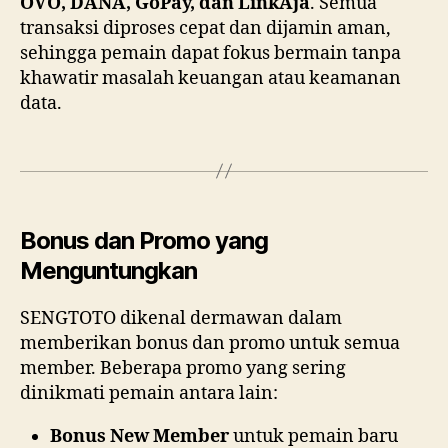
OVO, DANA, GoPay, dan LinkAja
. Semua
transaksi diproses cepat dan dijamin aman,
sehingga pemain dapat fokus bermain tanpa
khawatir masalah keuangan atau keamanan
data.
Bonus dan Promo yang
Menguntungkan
SENGTOTO dikenal dermawan dalam
memberikan bonus dan promo untuk semua
member. Beberapa promo yang sering
dinikmati pemain antara lain:
Bonus New Member
untuk pemain baru