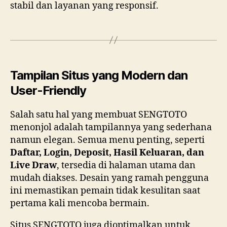
stabil dan layanan yang responsif.
Tampilan Situs yang Modern dan
User-Friendly
Salah satu hal yang membuat SENGTOTO
menonjol adalah tampilannya yang sederhana
namun elegan. Semua menu penting, seperti
Daftar, Login, Deposit, Hasil Keluaran, dan
Live Draw
, tersedia di halaman utama dan
mudah diakses. Desain yang ramah pengguna
ini memastikan pemain tidak kesulitan saat
pertama kali mencoba bermain.
Situs SENGTOTO juga dioptimalkan untuk