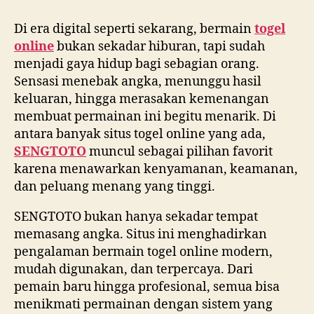
Di era digital seperti sekarang, bermain
togel
online
bukan sekadar hiburan, tapi sudah
menjadi gaya hidup bagi sebagian orang.
Sensasi menebak angka, menunggu hasil
keluaran, hingga merasakan kemenangan
membuat permainan ini begitu menarik. Di
antara banyak situs togel online yang ada,
SENGTOTO
muncul sebagai pilihan favorit
karena menawarkan kenyamanan, keamanan,
dan peluang menang yang tinggi.
SENGTOTO bukan hanya sekadar tempat
memasang angka. Situs ini menghadirkan
pengalaman bermain togel online modern,
mudah digunakan, dan terpercaya. Dari
pemain baru hingga profesional, semua bisa
menikmati permainan dengan sistem yang