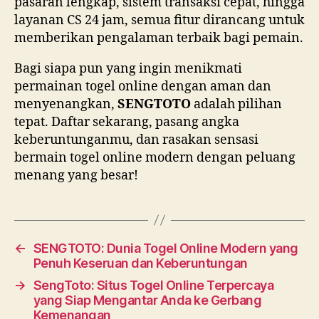
pasaran lengkap, sistem transaksi cepat, hingga
layanan CS 24 jam, semua fitur dirancang untuk
memberikan pengalaman terbaik bagi pemain.
Bagi siapa pun yang ingin menikmati
permainan togel online dengan aman dan
menyenangkan,
SENGTOTO
adalah pilihan
tepat. Daftar sekarang, pasang angka
keberuntunganmu, dan rasakan sensasi
bermain togel online modern dengan peluang
menang yang besar!
←
SENGTOTO: Dunia Togel Online Modern yang
Penuh Keseruan dan Keberuntungan
→
SengToto: Situs Togel Online Terpercaya
yang Siap Mengantar Anda ke Gerbang
Kemenangan