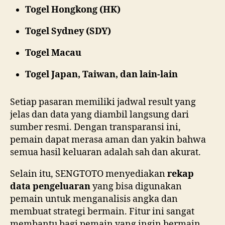
Togel Hongkong (HK)
Togel Sydney (SDY)
Togel Macau
Togel Japan, Taiwan, dan lain-lain
Setiap pasaran memiliki jadwal result yang
jelas dan data yang diambil langsung dari
sumber resmi. Dengan transparansi ini,
pemain dapat merasa aman dan yakin bahwa
semua hasil keluaran adalah sah dan akurat.
Selain itu, SENGTOTO menyediakan
rekap
data pengeluaran
yang bisa digunakan
pemain untuk menganalisis angka dan
membuat strategi bermain. Fitur ini sangat
membantu bagi pemain yang ingin bermain