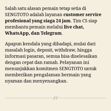
Salah satu alasan pemain tetap setia di
SENGTOTO adalah layanan
customer service
profesional yang siaga 24 jam
. Tim CS siap
membantu pemain melalui
live chat,
WhatsApp, dan Telegram
.
Apapun kendala yang dihadapi, mulai dari
masalah login, deposit, withdraw, hingga
informasi pasaran, semua bisa diselesaikan
dengan cepat dan ramah. Pelayanan ini
menunjukkan komitmen SENGTOTO untuk
memberikan pengalaman bermain yang
nyaman dan menyenangkan.