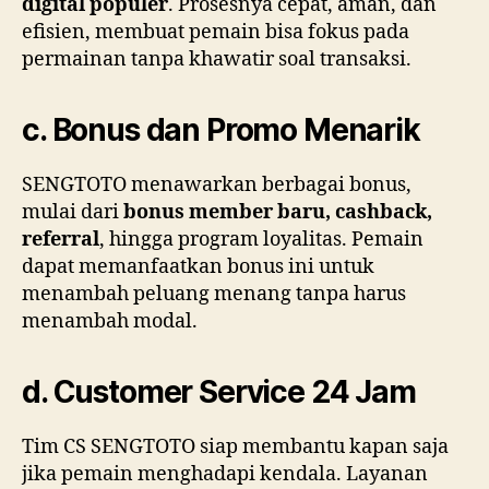
digital populer
. Prosesnya cepat, aman, dan
efisien, membuat pemain bisa fokus pada
permainan tanpa khawatir soal transaksi.
c. Bonus dan Promo Menarik
SENGTOTO menawarkan berbagai bonus,
mulai dari
bonus member baru, cashback,
referral
, hingga program loyalitas. Pemain
dapat memanfaatkan bonus ini untuk
menambah peluang menang tanpa harus
menambah modal.
d. Customer Service 24 Jam
Tim CS SENGTOTO siap membantu kapan saja
jika pemain menghadapi kendala. Layanan