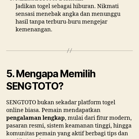
Jadikan togel sebagai hiburan. Nikmati
sensasi menebak angka dan menunggu
hasil tanpa terburu-buru mengejar
kemenangan.
5. Mengapa Memilih
SENGTOTO?
SENGTOTO bukan sekadar platform togel
online biasa. Pemain mendapatkan
pengalaman lengkap
, mulai dari fitur modern,
pasaran resmi, sistem keamanan tinggi, hingga
komunitas pemain yang aktif berbagi tips dan