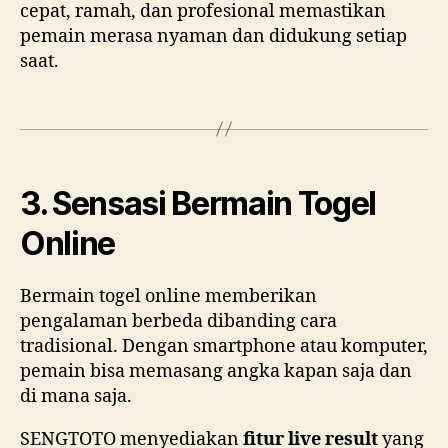
cepat, ramah, dan profesional memastikan
pemain merasa nyaman dan didukung setiap
saat.
3. Sensasi Bermain Togel
Online
Bermain togel online memberikan
pengalaman berbeda dibanding cara
tradisional. Dengan smartphone atau komputer,
pemain bisa memasang angka kapan saja dan
di mana saja.
SENGTOTO menyediakan
fitur live result
yang