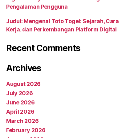
Pengalaman Pengguna
Judul: Mengenal Toto Togel: Sejarah, Cara
Kerja, dan Perkembangan Platform Digital
Recent Comments
Archives
August 2026
July 2026
June 2026
April 2026
March 2026
February 2026