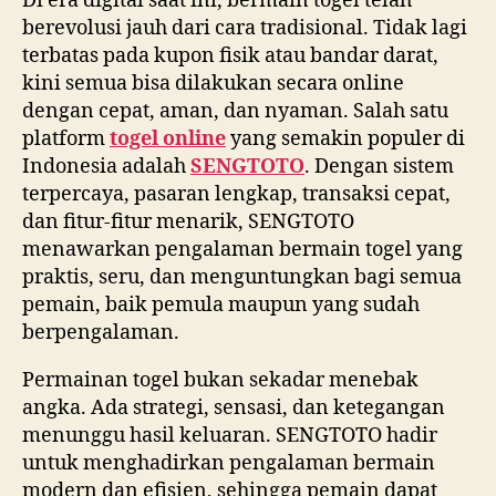
Di era digital saat ini, bermain togel telah
berevolusi jauh dari cara tradisional. Tidak lagi
terbatas pada kupon fisik atau bandar darat,
kini semua bisa dilakukan secara online
dengan cepat, aman, dan nyaman. Salah satu
platform
togel online
yang semakin populer di
Indonesia adalah
SENGTOTO
. Dengan sistem
terpercaya, pasaran lengkap, transaksi cepat,
dan fitur-fitur menarik, SENGTOTO
menawarkan pengalaman bermain togel yang
praktis, seru, dan menguntungkan bagi semua
pemain, baik pemula maupun yang sudah
berpengalaman.
Permainan togel bukan sekadar menebak
angka. Ada strategi, sensasi, dan ketegangan
menunggu hasil keluaran. SENGTOTO hadir
untuk menghadirkan pengalaman bermain
modern dan efisien, sehingga pemain dapat