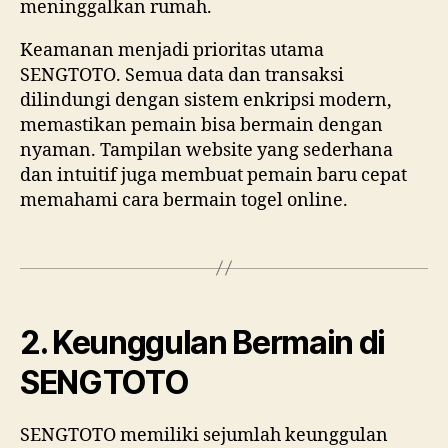
meninggalkan rumah.
Keamanan menjadi prioritas utama
SENGTOTO. Semua data dan transaksi
dilindungi dengan sistem enkripsi modern,
memastikan pemain bisa bermain dengan
nyaman. Tampilan website yang sederhana
dan intuitif juga membuat pemain baru cepat
memahami cara bermain togel online.
2. Keunggulan Bermain di
SENGTOTO
SENGTOTO memiliki sejumlah keunggulan