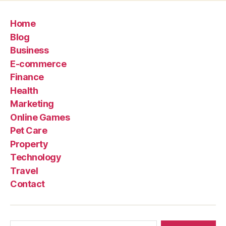
Home
Blog
Business
E-commerce
Finance
Health
Marketing
Online Games
Pet Care
Property
Technology
Travel
Contact
Search