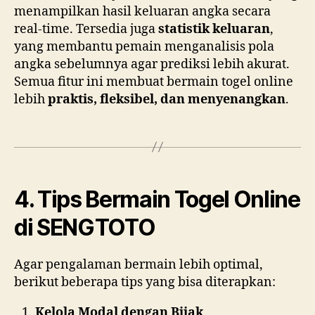
menampilkan hasil keluaran angka secara
real-time. Tersedia juga
statistik keluaran
,
yang membantu pemain menganalisis pola
angka sebelumnya agar prediksi lebih akurat.
Semua fitur ini membuat bermain togel online
lebih
praktis, fleksibel, dan menyenangkan
.
4. Tips Bermain Togel Online
di SENGTOTO
Agar pengalaman bermain lebih optimal,
berikut beberapa tips yang bisa diterapkan:
Kelola Modal dengan Bijak