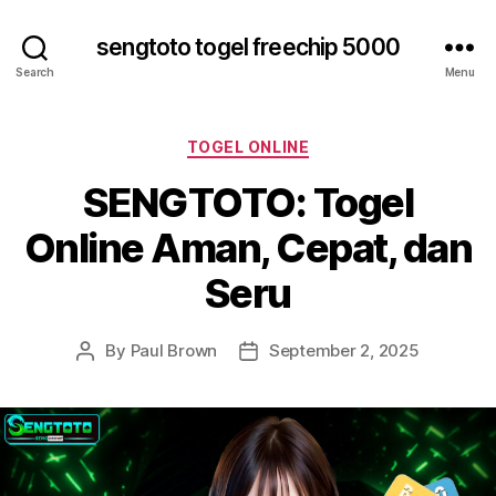
sengtoto togel freechip 5000
Search
Menu
Categories
TOGEL ONLINE
SENGTOTO: Togel
Online Aman, Cepat, dan
Seru
By
Paul Brown
September 2, 2025
Post
Post
author
date