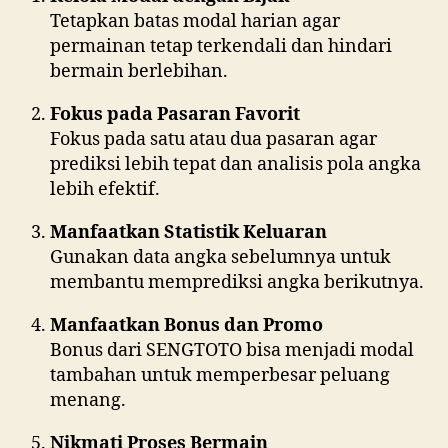
Tetapkan batas modal harian agar
permainan tetap terkendali dan hindari
bermain berlebihan.
Fokus pada Pasaran Favorit
Fokus pada satu atau dua pasaran agar
prediksi lebih tepat dan analisis pola angka
lebih efektif.
Manfaatkan Statistik Keluaran
Gunakan data angka sebelumnya untuk
membantu memprediksi angka berikutnya.
Manfaatkan Bonus dan Promo
Bonus dari SENGTOTO bisa menjadi modal
tambahan untuk memperbesar peluang
menang.
Nikmati Proses Bermain