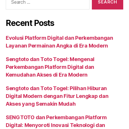
for:
Recent Posts
Evolusi Platform Digital dan Perkembangan
Layanan Permainan Angka di Era Modern
Sengtoto dan Toto Togel: Mengenal
Perkembangan Platform Digital dan
Kemudahan Akses di Era Modern
Sengtoto dan Toto Togel: Pilihan Hiburan
Digital Modern dengan Fitur Lengkap dan
Akses yang Semakin Mudah
SENGTOTO dan Perkembangan Platform
Digital: Menyoroti Inovasi Teknologi dan