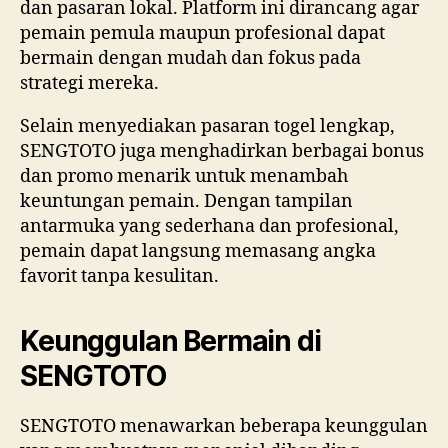
dan pasaran lokal. Platform ini dirancang agar
pemain pemula maupun profesional dapat
bermain dengan mudah dan fokus pada
strategi mereka.
Selain menyediakan pasaran togel lengkap,
SENGTOTO juga menghadirkan berbagai bonus
dan promo menarik untuk menambah
keuntungan pemain. Dengan tampilan
antarmuka yang sederhana dan profesional,
pemain dapat langsung memasang angka
favorit tanpa kesulitan.
Keunggulan Bermain di
SENGTOTO
SENGTOTO menawarkan beberapa keunggulan