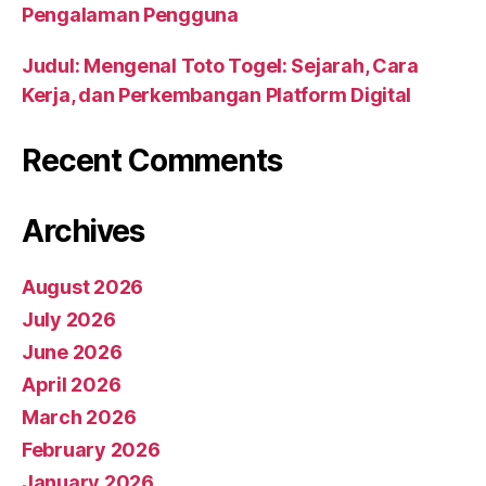
Pengalaman Pengguna
Judul: Mengenal Toto Togel: Sejarah, Cara
Kerja, dan Perkembangan Platform Digital
Recent Comments
Archives
August 2026
July 2026
June 2026
April 2026
March 2026
February 2026
January 2026