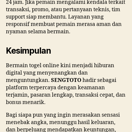
24 jam. Jika pemain mengalami kendala terkait
transaksi, promo, atau pertanyaan teknis, tim
support siap membantu. Layanan yang
responsif membuat pemain merasa aman dan
nyaman selama bermain.
Kesimpulan
Bermain togel online kini menjadi hiburan
digital yang menyenangkan dan
menguntungkan.
SENGTOTO
hadir sebagai
platform terpercaya dengan keamanan
terjamin, pasaran lengkap, transaksi cepat, dan
bonus menarik.
Bagi siapa pun yang ingin merasakan sensasi
menebak angka, menunggu hasil keluaran,
dan berpeluang mendapatkan keuntungan,