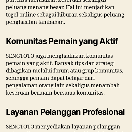
pun bisa merasakan keseruan sekaligus
peluang menang besar. Hal ini menjadikan
togel online sebagai hiburan sekaligus peluang
penghasilan tambahan.
Komunitas Pemain yang Aktif
SENGTOTO juga menghadirkan komunitas
pemain yang aktif. Banyak tips dan strategi
dibagikan melalui forum atau grup komunitas,
sehingga pemain dapat belajar dari
pengalaman orang lain sekaligus menambah
keseruan bermain bersama komunitas.
Layanan Pelanggan Profesional
SENGTOTO menyediakan layanan pelanggan