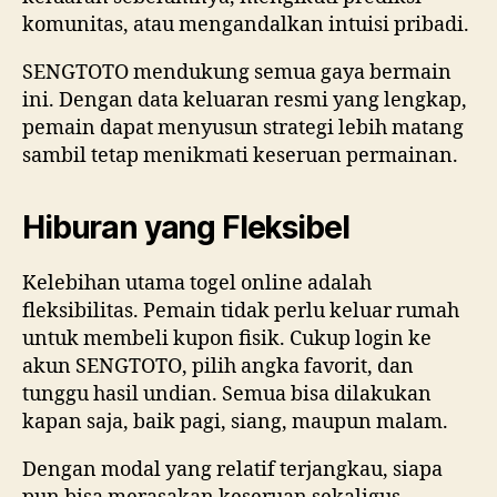
komunitas, atau mengandalkan intuisi pribadi.
SENGTOTO mendukung semua gaya bermain
ini. Dengan data keluaran resmi yang lengkap,
pemain dapat menyusun strategi lebih matang
sambil tetap menikmati keseruan permainan.
Hiburan yang Fleksibel
Kelebihan utama togel online adalah
fleksibilitas. Pemain tidak perlu keluar rumah
untuk membeli kupon fisik. Cukup login ke
akun SENGTOTO, pilih angka favorit, dan
tunggu hasil undian. Semua bisa dilakukan
kapan saja, baik pagi, siang, maupun malam.
Dengan modal yang relatif terjangkau, siapa