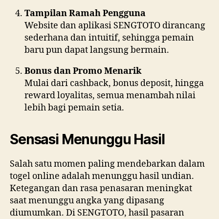
Tampilan Ramah Pengguna
Website dan aplikasi SENGTOTO dirancang
sederhana dan intuitif, sehingga pemain
baru pun dapat langsung bermain.
Bonus dan Promo Menarik
Mulai dari cashback, bonus deposit, hingga
reward loyalitas, semua menambah nilai
lebih bagi pemain setia.
Sensasi Menunggu Hasil
Salah satu momen paling mendebarkan dalam
togel online adalah menunggu hasil undian.
Ketegangan dan rasa penasaran meningkat
saat menunggu angka yang dipasang
diumumkan. Di SENGTOTO, hasil pasaran