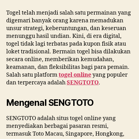
Togel telah menjadi salah satu permainan yang
digemari banyak orang karena memadukan
unsur strategi, keberuntungan, dan keseruan
menunggu hasil undian. Kini, di era digital,
togel tidak lagi terbatas pada kupon fisik atau
loket tradisional. Bermain togel bisa dilakukan
secara online, memberikan kemudahan,
keamanan, dan fleksibilitas bagi para pemain.
Salah satu platform
togel online
yang populer
dan terpercaya adalah
SENGTOTO
.
Mengenal SENGTOTO
SENGTOTO adalah situs togel online yang
menyediakan berbagai pasaran resmi,
termasuk Toto Macau, Singapore, Hongkong,