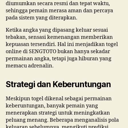
diumumkan secara resmi dan tepat waktu,
sehingga pemain merasa aman dan percaya
pada sistem yang diterapkan.
Ketika angka yang dipasang keluar sesuai
tebakan, sensasi kemenangan memberikan
kepuasan tersendiri. Hal ini menjadikan togel
online di SENGTOTO bukan hanya sekadar
permainan angka, tetapi juga hiburan yang
memacu adrenalin.
Strategi dan Keberuntungan
Meskipun togel dikenal sebagai permainan
keberuntungan, banyak pemain yang
menerapkan strategi untuk meningkatkan
peluang menang. Beberapa menganalisis pola
keluaran sebelumnya, mengikuti prediksi