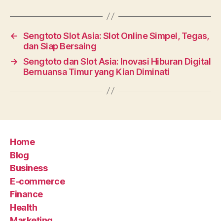
←
Sengtoto Slot Asia: Slot Online Simpel, Tegas,
dan Siap Bersaing
→
Sengtoto dan Slot Asia: Inovasi Hiburan Digital
Bernuansa Timur yang Kian Diminati
Home
Blog
Business
E-commerce
Finance
Health
Marketing