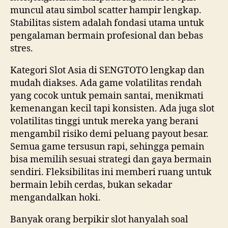
muncul atau simbol scatter hampir lengkap.
Stabilitas sistem adalah fondasi utama untuk
pengalaman bermain profesional dan bebas
stres.
Kategori Slot Asia di SENGTOTO lengkap dan
mudah diakses. Ada game volatilitas rendah
yang cocok untuk pemain santai, menikmati
kemenangan kecil tapi konsisten. Ada juga slot
volatilitas tinggi untuk mereka yang berani
mengambil risiko demi peluang payout besar.
Semua game tersusun rapi, sehingga pemain
bisa memilih sesuai strategi dan gaya bermain
sendiri. Fleksibilitas ini memberi ruang untuk
bermain lebih cerdas, bukan sekadar
mengandalkan hoki.
Banyak orang berpikir slot hanyalah soal