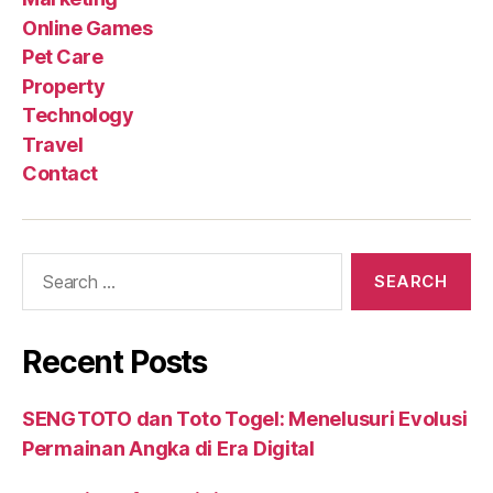
Online Games
Pet Care
Property
Technology
Travel
Contact
Search
for:
Recent Posts
SENGTOTO dan Toto Togel: Menelusuri Evolusi
Permainan Angka di Era Digital