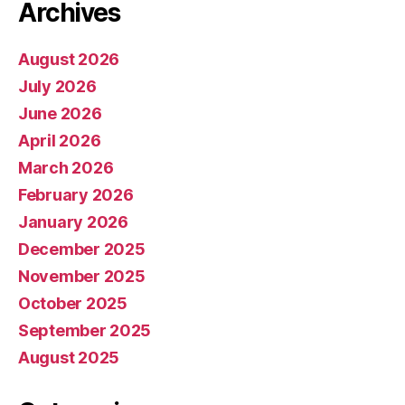
Archives
August 2026
July 2026
June 2026
April 2026
March 2026
February 2026
January 2026
December 2025
November 2025
October 2025
September 2025
August 2025