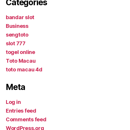
Categories
bandar slot
Business
sengtoto
slot 777
togel online
Toto Macau
toto macau 4d
Meta
Log in
Entries feed
Comments feed
WordPress.org