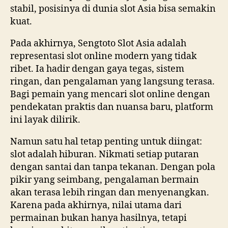
stabil, posisinya di dunia slot Asia bisa semakin
kuat.
Pada akhirnya, Sengtoto Slot Asia adalah
representasi slot online modern yang tidak
ribet. Ia hadir dengan gaya tegas, sistem
ringan, dan pengalaman yang langsung terasa.
Bagi pemain yang mencari slot online dengan
pendekatan praktis dan nuansa baru, platform
ini layak dilirik.
Namun satu hal tetap penting untuk diingat:
slot adalah hiburan. Nikmati setiap putaran
dengan santai dan tanpa tekanan. Dengan pola
pikir yang seimbang, pengalaman bermain
akan terasa lebih ringan dan menyenangkan.
Karena pada akhirnya, nilai utama dari
permainan bukan hanya hasilnya, tetapi