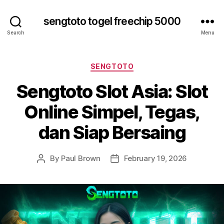
sengtoto togel freechip 5000
Search
Menu
Categories
SENGTOTO
Sengtoto Slot Asia: Slot
Online Simpel, Tegas,
dan Siap Bersaing
By
Paul Brown
February 19, 2026
Post
Post
author
date